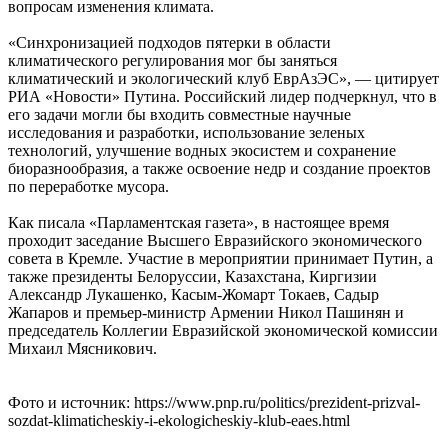
вопросам изменения климата.
«Синхронизацией подходов пятерки в области
климатического регулирования мог бы заняться
климатический и экологический клуб ЕврАзЭС», — цитирует
РИА «Новости» Путина. Российский лидер подчеркнул, что в
его задачи могли бы входить совместные научные
исследования и разработки, использование зеленых
технологий, улучшение водных экосистем и сохранение
биоразнообразия, а также освоение недр и создание проектов
по переработке мусора.
Как писала «Парламентская газета», в настоящее время
проходит заседание Высшего Евразийского экономического
совета в Кремле. Участие в мероприятии принимает Путин, а
также президенты Белоруссии, Казахстана, Киргизии
Александр Лукашенко, Касым-Жомарт Токаев, Садыр
Жапаров и премьер-министр Армении Никол Пашинян и
председатель Коллегии Евразийской экономической комиссии
Михаил Мясникович.
Фото и источник: https://www.pnp.ru/politics/prezident-prizval-
sozdat-klimaticheskiy-i-ekologicheskiy-klub-eaes.html