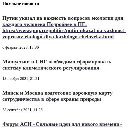
Похожие новости
Путин указал на важность вопросов экологии для
каждого человека Подробнее в ПГ:
https://www.pnp.ru/politics/putin-ukazal-na-vazhnost-
voprosov-ekologii-dlya-kazhdogo-cheloveka.html
6 февраля 2023, 13:36
Мишустин: в СНГ необходимо сформировать
систему климатического регулирования
13 ноября 2021, 21:21
Минск и Москва подготовят дорожную карту
сотрудничества в сфере охраны природы
28 сентября 2021, 11:26
Форум АСИ «Сильные идеи для нового времени»