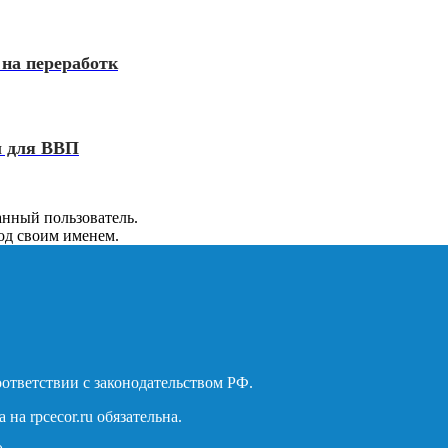
 на переработк
ы для ВВП
анный пользователь.
од своим именем.
оответствии с законодательством РФ.
а rpcecor.ru обязательна.