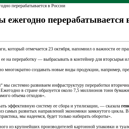
годно перерабатывается в России
ы ежегодно перерабатывается 
ги, который отмечается 23 октября, напомнил о важности ее пр
ь ее на переработку — выбрасывать в контейнер для вторсырья 
но многократно создавать новые виды продукции, например, пр
“ мы системно развиваем инфраструктуру переработки вторичны
Ежегодно в стране образуется около 7,5 миллионов тонн бумажн
амого объема отходов».
вать эффективную систему ее сбора и утилизации, — сказала
ген
из самых развитых направлений экономики замкнутого цикла. В
рактика, мы надеемся, будет только набирать обороты».
го из крупнейших производителей картонной упаковки и туалет