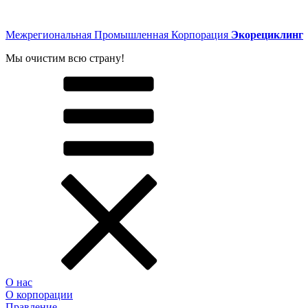
Межрегиональная Промышленная Корпорация
Экорециклинг
Мы очистим всю страну!
О нас
О корпорации
Правление