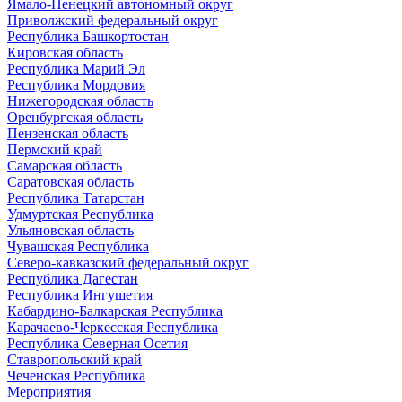
Ямало-Ненецкий автономный округ
Приволжский федеральный округ
Республика Башкортостан
Кировская область
Республика Марий Эл
Республика Мордовия
Нижегородская область
Оренбургская область
Пензенская область
Пермский край
Самарская область
Саратовская область
Республика Татарстан
Удмуртская Республика
Ульяновская область
Чувашская Республика
Северо-кавказский федеральный округ
Республика Дагестан
Республика Ингушетия
Кабардино-Балкарская Республика
Карачаево-Черкесская Республика
Республика Северная Осетия
Ставропольский край
Чеченская Республика
Мероприятия