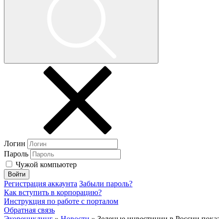
Логин
Пароль
Чужой компьютер
Войти
Регистрация аккаунта
Забыли пароль?
Как вступить в корпорацию?
Инструкция по работе с порталом
Обратная связь
Экорециклинг
»
Новости
» Зеленые инвестиции в России показ