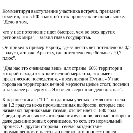
Комментируя выступление участника встречи, президент
отметил, что в РФ знают об этих процессах не понаслышке.
"Дело в том,
что у нас потепление идет быстрее, чем во всех других
регионах мира", - заявил глава государства.
Он привел в пример Европу, где за десять лет потеплело на 0,5
градуса, а также Арктику, где потеплело еще больше - "0,7
плюс".
"Для нас это очевидная вещь, для страны, 60% территории
которой находится в зоне вечной мерзлоты, это имеет
практические последствия, - предупредил Путин. - У нас
города на территориях вечной мерзлоты целые стоят, поселки
и так далее развернуты. Это очень серьезное дело для нас".
Как ранее писала "РГ", по данным ученых, земля потеплела
на 1,2 градуса из-за промышленных выбросов, которые еще
называют парниковыми газами, отсчет идет с 1880 года.
Среди причин также - извержения вулканов, лесные пожары и
даже дыхание живых организмов, то есть это нормальный
процесс. С другой стороны - сейчас воздействие
промышленности настолько велико, что процесс пошел