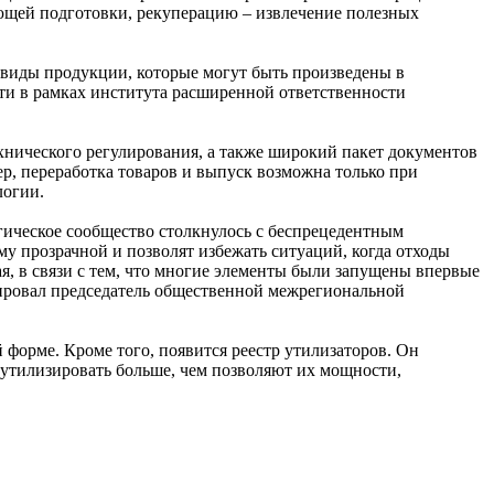
ующей подготовки, рекуперацию – извлечение полезных
виды продукции, которые могут быть произведены в
ти в рамках института расширенной ответственности
нического регулирования, а также широкий пакет документов
р, переработка товаров и выпуск возможна только при
логии.
гическое сообщество столкнулось с беспрецедентным
у прозрачной и позволят избежать ситуаций, когда отходы
мая, в связи с тем, что многие элементы были запущены впервые
ировал председатель общественной межрегиональной
 форме. Кроме того, появится реестр утилизаторов. Он
утилизировать больше, чем позволяют их мощности,