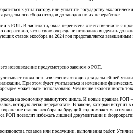
братиться к утилизатору, или уплатить государству экологическ
 раздельного сбора отходов до заводов по их переработке.
ий в РОП. В частности, была перенесена ответственность с про
о оперативно, что в свою очередь не позволило выделить должн
ующих ставок экосбора на 2024 год представляется взвешенным и
, это нововведение предусмотрено законом о РОП.
 учитывает сложность извлечения отходов для дальнейшей утили
тилизации. При этом будет учитываться и изменение физических
торсырьё может быть использовано. Чем выше экологичность товар
ерехода на экономику замкнутого цикла. И новые правила РОП 
лов, которую легко переработать. В законе, который вступит в 
охранение ставок экосбора на будущий год поможет максимальн
есса РОП позволит избежать лишней документации и бюррократи
 производства товаров или продукции, выполнения работ. Утили