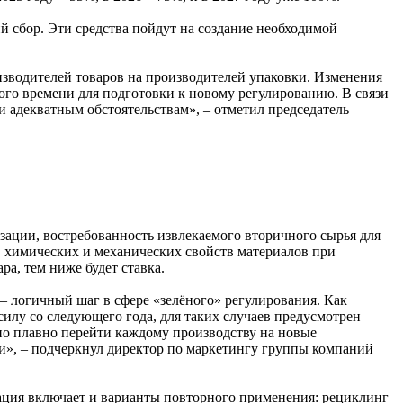
ий сбор. Эти средства пойдут на создание необходимой
изводителей товаров на производителей упаковки. Изменения
ого времени для подготовки к новому регулированию. В связи
 адекватным обстоятельствам», – отметил председатель
зации, востребованность извлекаемого вторичного сырья для
, химических и механических свойств материалов при
а, тем ниже будет ставка.
— логичный шаг в сфере «зелёного» регулирования. Как
силу со следующего года, для таких случаев предусмотрен
о плавно перейти каждому производству на новые
и», – подчеркнул директор по маркетингу группы компаний
зация включает и варианты повторного применения: рециклинг