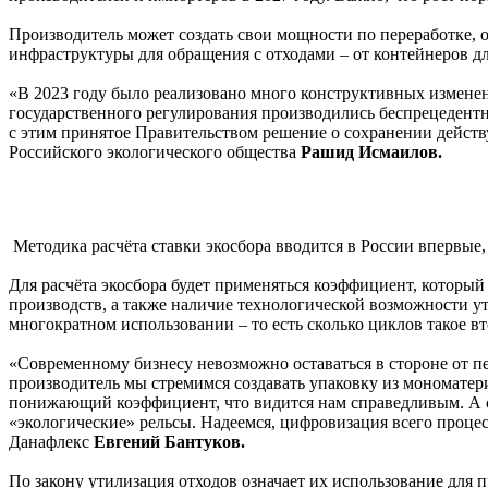
Производитель может создать свои мощности по переработке, о
инфраструктуры для обращения с отходами – от контейнеров для
«В 2023 году было реализовано много конструктивных изменен
государственного регулирования производились беспрецедентн
с этим принятое Правительством решение о сохранении действ
Российского экологического общества
Рашид Исмаилов.
Методика расчёта ставки экосбора вводится в России впервые
Для расчёта экосбора будет применяться коэффициент, который
производств, а также наличие технологической возможности у
многократном использовании – то есть сколько циклов такое в
«Современному бизнесу невозможно оставаться в стороне от п
производитель мы стремимся создавать упаковку из мономатериа
понижающий коэффициент, что видится нам справедливым. А с
«экологические» рельсы. Надеемся, цифровизация всего проц
Данафлекс
Евгений Бантуков.
По закону утилизация отходов означает их использование для