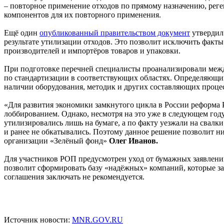
– повторное применение отходов по прямому назначению, рег
компонентов для их повторного применения.
Ещё один
опубликованный правительством документ
утвердил
результате утилизации отходов. Это позволит исключить факт
производителей и импортёров товаров и упаковки.
При подготовке перечней специалисты проанализировали межд
по стандартизации в соответствующих областях. Определяющим
наличии оборудования, методик и других составляющих проце
«Для развития экономики замкнутого цикла в России реформа 
лоббированием. Однако, несмотря на это уже в следующем году
утилизировались лишь на бумаге, а по факту уезжали на свалки
и ранее не обкатывались. Поэтому данное решение позволит 
организации «Зелёный фонд»
Олег Иванов.
Для участников РОП предусмотрен уход от бумажных заявлений 
позволит сформировать базу «надёжных» компаний, которые з
соглашения заключать не рекомендуется.
Источник новости:
MNR.GOV.RU