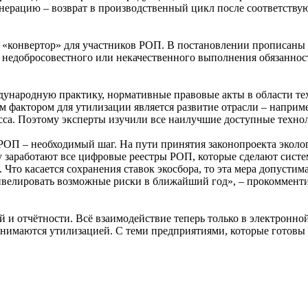
енерацию – возврат в производственный цикл после соответств
 «конвертор» для участников РОП. В постановлении прописаны 
ы недобросовестного или некачественного выполнения обязаннос
ународную практику, нормативные правовые акты в области тех
 фактором для утилизации является развитие отрасли – наприме
сса. Поэтому эксперты изучили все наилучшие доступные техно
РОП – необходимый шаг. На пути принятия законопроекта эколо
 заработают все цифровые реестры РОП, которые сделают систем
. Что касается сохранения ставок экосбора, то эта мера допусти
нивелировать возможные риски в ближайший год», – прокоммент
и отчётности. Всё взаимодействие теперь только в электронной
анимаются утилизацией. С теми предприятиями, которые готовы 