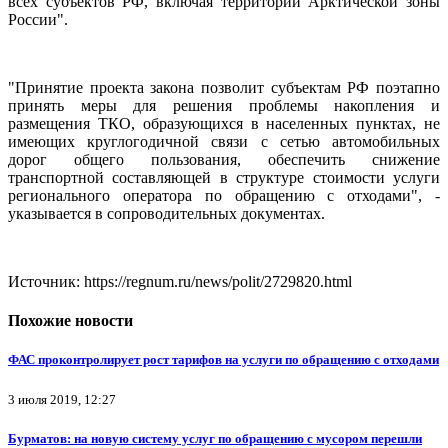
всех субъектов РФ, включая территории Арктической зоны
России".
"Принятие проекта закона позволит субъектам РФ поэтапно
принять меры для решения проблемы накопления и
размещения ТКО, образующихся в населенных пунктах, не
имеющих круглогодичной связи с сетью автомобильных
дорог общего пользования, обеспечить снижение
транспортной составляющей в структуре стоимости услуги
регионального оператора по обращению с отходами", -
указывается в сопроводительных документах.
Источник: https://regnum.ru/news/polit/2729820.html
Похожие новости
ФАС проконтролирует рост тарифов на услуги по обращению с отходами
3 июля 2019, 12:27
Бурматов: на новую систему услуг по обращению с мусором перешли