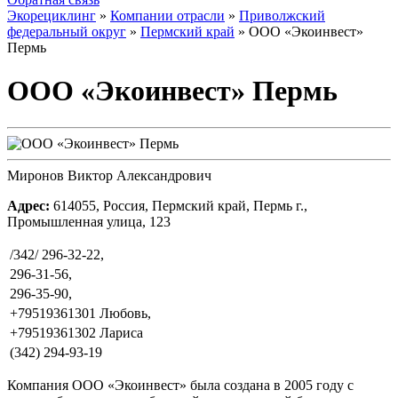
Экорециклинг
»
Компании отрасли
»
Приволжский
федеральный округ
»
Пермский край
» ООО «Экоинвест»
Пермь
ООО «Экоинвест» Пермь
Миронов Виктор Александрович
Адрес:
614055, Россия, Пермский край, Пермь г.,
Промышленная улица, 123
/342/ 296-32-22,
296-31-56,
296-35-90,
+79519361301 Любовь,
+79519361302 Лариса
(342) 294-93-19
Компания ООО «Экоинвест» была создана в 2005 году с